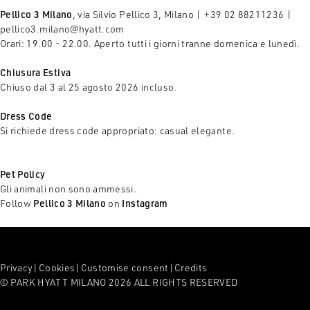
Pellico 3 Milano
, via Silvio Pellico 3, Milano | +39 02 88211236 |
pellico3.milano@hyatt.com
Orari: 19.00 - 22.00. Aperto tutti i giorni tranne domenica e lunedì.
Chiusura Estiva
Chiuso dal 3 al 25 agosto 2026 incluso.
Dress Code
Si richiede dress code appropriato: casual elegante.
Pet Policy
Gli animali non sono ammessi.
Follow
Pellico 3 Milano
on
Instagram
Privacy
|
Cookies
|
Customise consent
|
Credits
© PARK HYATT MILANO 2026 ALL RIGHTS RESERVED